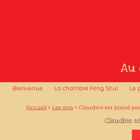
Au 
Bienvenue
La chambre Feng Shui
Le 
Accueil
>
Les avis
> Claudine est passé par
Claudine e