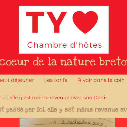
coeur de la nature bret
petit déjeuner
Les tarifs
A voir dans le coin
 ici, elle y est même revenue avec son Denis.
st passé par ici, elle y est même revenue a