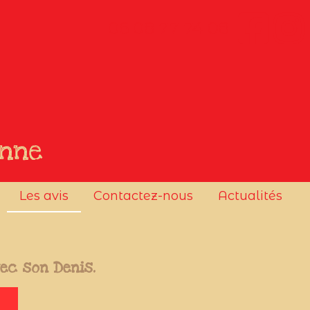
06 08 77 74 08
onne
Les avis
Contactez-nous
Actualités
vec son Denis.