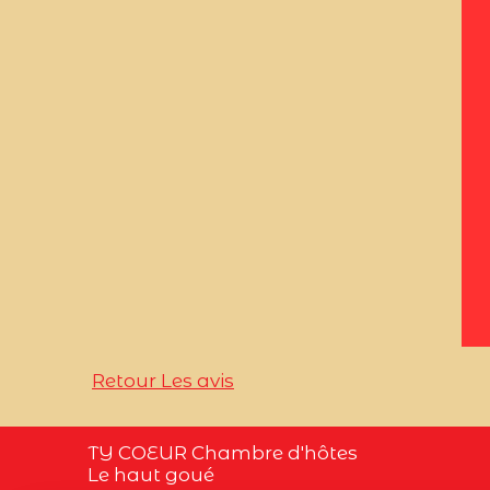
Retour Les avis
TY COEUR Chambre d'hôtes
Le haut goué