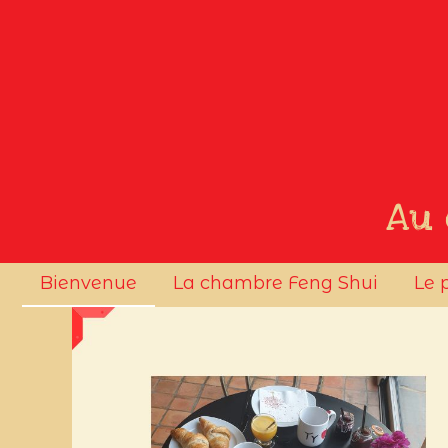
Au 
Bienvenue
La chambre Feng Shui
Le 