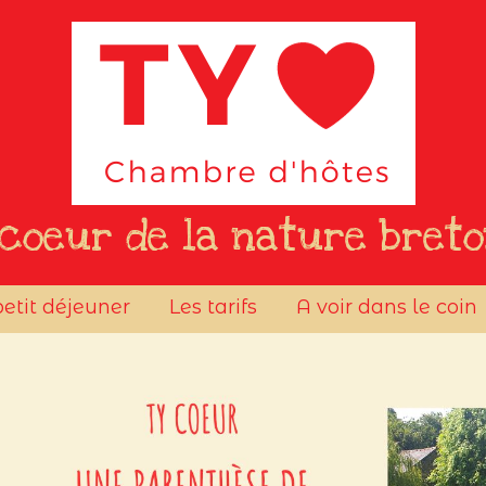
coeur de la nature bret
petit déjeuner
Les tarifs
A voir dans le coin