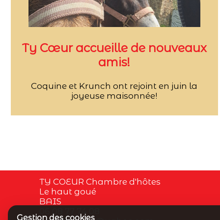
Ty Cœur accueille de nouveaux
amis!
Coquine et Krunch ont rejoint en juin la
joyeuse maisonnée!
TY COEUR Chambre d'hôtes
Le haut goué
BAIS
06 08 77 74 08
Gestion des cookies