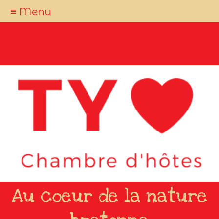
≡ Menu
06 08 77 74 08
Au coeur de la nature